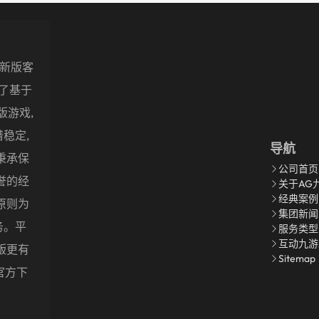
最新版客
发了基于
页版游戏,
稳定,
导航
秉承保
公司首页
誉的经
关于AG
经典案例
原则为
集团新闻
务。平
服务类型
互动九游
版更有
Sitemap
P官方下