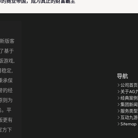
你的商业帝国，成为真正的财富霸主
最新版客
发了基于
页版游戏,
稳定,
导航
秉承保
公司首页
誉的经
关于AG
经典案例
原则为
集团新闻
务。平
服务类型
互动九游
版更有
Sitemap
P官方下