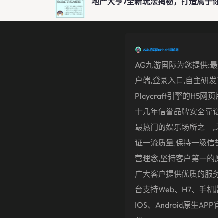
地产大亨7全新玩法揭秘，打造属于
AG九游国际为您提供:
户端,登录入口,自主研
Playcraft引擎的H5网
十几年信誉品牌安全靠谱
最热门的娱乐场所之一,
证一流质量,保持一级信
营理念,坚持客户第一的
广大客户提供优质的服
台支持Web、H7、手机
IOS、Android原生AP