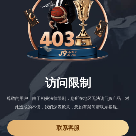
访问限制
尊敬的用户，由于相关法律限制，您所在地区无法访问J9产品，对
此造成的不便，我们深表歉意，您如有疑问请联系客服。
联系客服